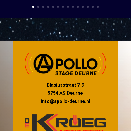
Blasiusstraat 7-9
5754 AS Deurne
info@apollo-deurne.nl