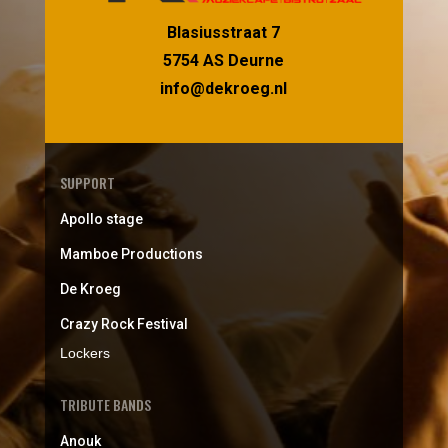
Blasiusstraat 7
5754 AS Deurne
info@dekroeg.nl
SUPPORT
Apollo stage
Mamboe Productions
De Kroeg
Crazy Rock Festival
Lockers
TRIBUTE BANDS
Anouk