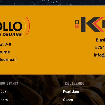
Blas
at 7-9
5754
eurne
info@
eurne.nl
IBUTE BANDS
TRIBUTE BANDS
nouk
Pearl Jam
itors
Queen