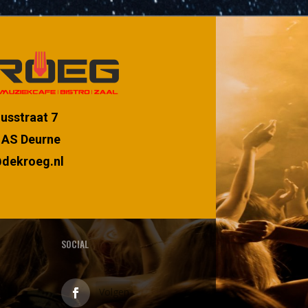
iusstraat 7
 AS Deurne
dekroeg.nl
SOCIAL
Volgen