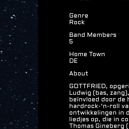
Genre
Rock
Band Members
5
Home Town
DE
About
GOTTFRIED, opgeric
Ludwig (bas, zang)
beïnvloed door de 
hardrock-‘n-roll v
ontwikkelingen in d
liedjes op, die in 
Thomas Gineberg (g