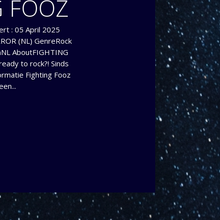
G FOOZ
rt : 05 April 2025
ROR (NL) GenreRock
NL AboutFIGHTING
eady to rock?! Sinds
ormatie Fighting Fooz
en...