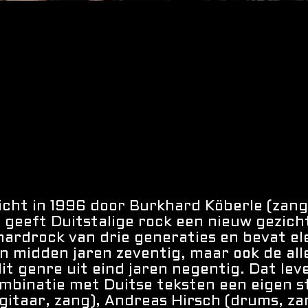
ht in 1996 door Burkhard Köberle (zang,
, geeft Duitstalige rock een nieuw gezich
hardrock van drie generaties en bevat e
an midden jaren zeventig, maar ook de al
it genre uit eind jaren negentig. Dat lev
combinatie met Duitse teksten een eigen s
itaar, zang), Andreas Hirsch (drums, za