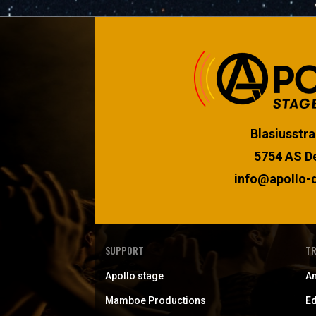
Blasiusstra
5754 AS D
info@apollo-d
SUPPORT
TR
Apollo stage
A
Mamboe Productions
Ed