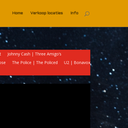
Home
Verkoop locaties
Info
t
Johnny Cash | Three Amigo’s
ose
The Police | The Policed
U2 | Bonavox