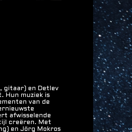
 gitaar) en Detlev
t. Hun muziek is
lementen van de
lernieuwste
ert afwisselende
tijl creëren. Met
ng) en Jörg Mokros